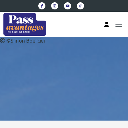
Aller au contenu principal
©Simon Bourcier