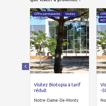
Offre permanente
Visites
Off
NO
Omdm
O
Visitez Biotopia à tarif
Vi
réduit
-5
Notre-Dame-De-Monts
No