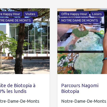
re Happy Hour
Visites
Offre Happy Hour
Loisirs
TRE DAME DE MONTS
NOTRE DAME DE MONTS
mdm
site de Biotopia à
Parcours Nagomi
0% les lundis
Biotopia
tre-Dame-De-Monts
Notre-Dame-De-Monts