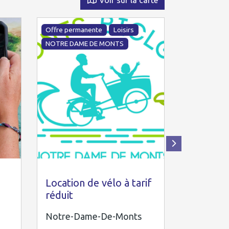
Voir sur la carte
Offre permanente
Loisirs
Offre perma
NOTRE DAME DE MONTS
Activités na
NOTRE DAM
Monts Bicloo
pôle nau
Dame de M
Location de vélo à tarif
Balade e
réduit
Notre-D
Notre-Dame-De-Monts